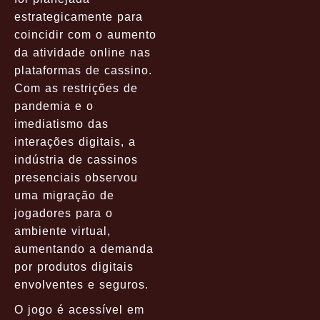
estrategicamente para
coincidir com o aumento
da atividade online nas
plataformas de cassino.
Com as restrições de
pandemia e o
imediatismo das
interações digitais, a
indústria de cassinos
presenciais observou
uma migração de
jogadores para o
ambiente virtual,
aumentando a demanda
por produtos digitais
envolventes e seguros.
O jogo é acessível em