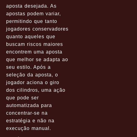
aposta desejada. As
apostas podem variar,
permitindo que tanto
jogadores conservadores
quanto aqueles que
buscam riscos maiores
encontrem uma aposta
que melhor se adapta ao
seu estilo. Após a
seleção da aposta, o
jogador aciona o giro
dos cilindros, uma ação
que pode ser
automatizada para
concentrar-se na
estratégia e não na
execução manual.