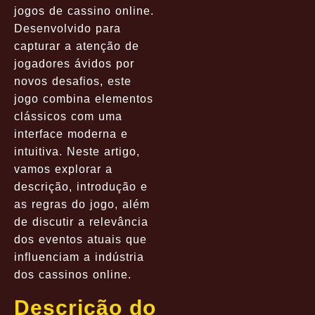
jogos de cassino online.
Desenvolvido para
capturar a atenção de
jogadores ávidos por
novos desafios, este
jogo combina elementos
clássicos com uma
interface moderna e
intuitiva. Neste artigo,
vamos explorar a
descrição, introdução e
as regras do jogo, além
de discutir a relevância
dos eventos atuais que
influenciam a indústria
dos cassinos online.
Descrição do