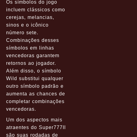
Os símbolos do jogo
incluem clássicos como
cerejas, melancias,
sinos e o icônico
número sete.
Combinações desses
símbolos em linhas
vencedoras garantem
retornos ao jogador.
Além disso, o símbolo
Wild substitui qualquer
outro símbolo padrão e
aumenta as chances de
completar combinações
vencedoras.
Um dos aspectos mais
atraentes do Super777II
são suas rodadas de