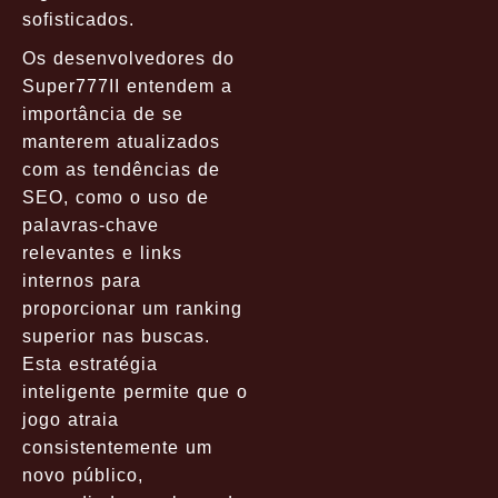
sofisticados.
Os desenvolvedores do
Super777II entendem a
importância de se
manterem atualizados
com as tendências de
SEO, como o uso de
palavras-chave
relevantes e links
internos para
proporcionar um ranking
superior nas buscas.
Esta estratégia
inteligente permite que o
jogo atraia
consistentemente um
novo público,