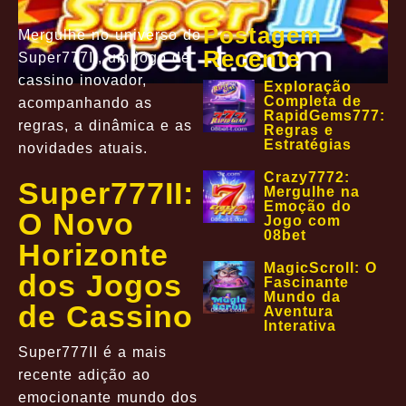
Postagem
Mergulhe no universo do
Recente
Super777II, um jogo de
cassino inovador,
Exploração
Completa de
acompanhando as
RapidGems777:
regras, a dinâmica e as
Regras e
Estratégias
novidades atuais.
Crazy7772:
Super777II:
Mergulhe na
Emoção do
O Novo
Jogo com
08bet
Horizonte
MagicScroll: O
dos Jogos
Fascinante
Mundo da
de Cassino
Aventura
Interativa
Super777II é a mais
recente adição ao
emocionante mundo dos