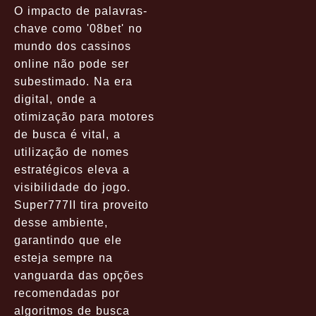
O impacto de palavras-
chave como '08bet' no
mundo dos cassinos
online não pode ser
subestimado. Na era
digital, onde a
otimização para motores
de busca é vital, a
utilização de nomes
estratégicos eleva a
visibilidade do jogo.
Super777II tira proveito
desse ambiente,
garantindo que ele
esteja sempre na
vanguarda das opções
recomendadas por
algoritmos de busca