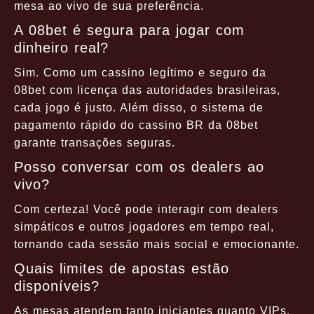
mesa ao vivo de sua preferência.
A 08bet é segura para jogar com
dinheiro real?
Sim. Como um cassino legítimo e seguro da
08bet com licença das autoridades brasileiras,
cada jogo é justo. Além disso, o sistema de
pagamento rápido do cassino BR da 08bet
garante transações seguras.
Posso conversar com os dealers ao
vivo?
Com certeza! Você pode interagir com dealers
simpáticos e outros jogadores em tempo real,
tornando cada sessão mais social e emocionante.
Quais limites de apostas estão
disponíveis?
As mesas atendem tanto iniciantes quanto VIPs.