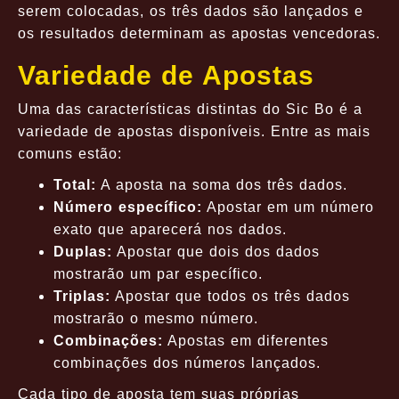
serem colocadas, os três dados são lançados e
os resultados determinam as apostas vencedoras.
Variedade de Apostas
Uma das características distintas do Sic Bo é a
variedade de apostas disponíveis. Entre as mais
comuns estão:
Total:
A aposta na soma dos três dados.
Número específico:
Apostar em um número
exato que aparecerá nos dados.
Duplas:
Apostar que dois dos dados
mostrarão um par específico.
Triplas:
Apostar que todos os três dados
mostrarão o mesmo número.
Combinações:
Apostas em diferentes
combinações dos números lançados.
Cada tipo de aposta tem suas próprias