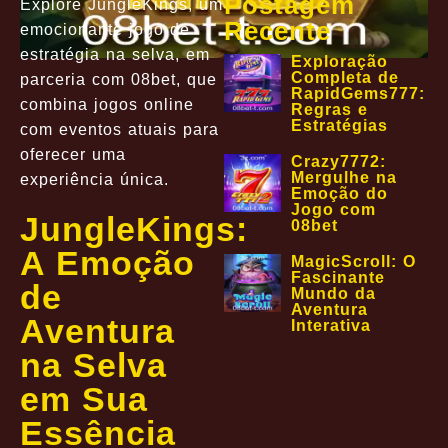
Postagem
Explore JungleKings, um
Recente
emocionante jogo de
estratégia na selva, em
Exploração
Completa de
parceria com 08bet, que
RapidGems777:
combina jogos online
Regras e
Estratégias
com eventos atuais para
oferecer uma
Crazy7772:
Mergulhe na
experiência única.
Emoção do
Jogo com
JungleKings:
08bet
A Emoção
MagicScroll: O
Fascinante
de
Mundo da
Aventura
Aventura
Interativa
na Selva
em Sua
Essência