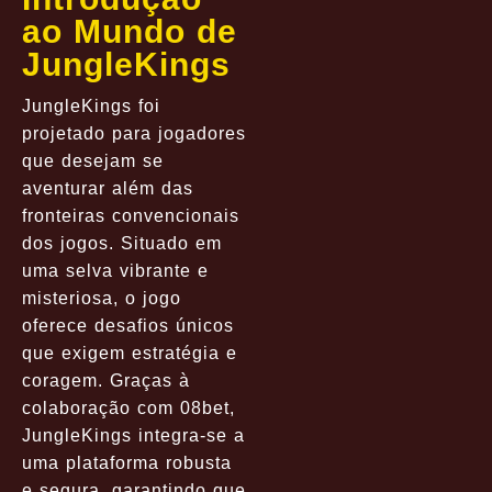
ao Mundo de
JungleKings
JungleKings foi
projetado para jogadores
que desejam se
aventurar além das
fronteiras convencionais
dos jogos. Situado em
uma selva vibrante e
misteriosa, o jogo
oferece desafios únicos
que exigem estratégia e
coragem. Graças à
colaboração com 08bet,
JungleKings integra-se a
uma plataforma robusta
e segura, garantindo que