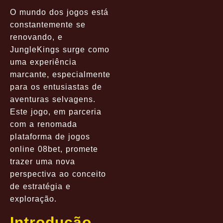
O mundo dos jogos está
constantemente se
renovando, e
JungleKings surge como
uma experiência
marcante, especialmente
para os entusiastas de
aventuras selvagens.
Este jogo, em parceria
com a renomada
plataforma de jogos
online 08bet, promete
trazer uma nova
perspectiva ao conceito
de estratégia e
exploração.
Introdução