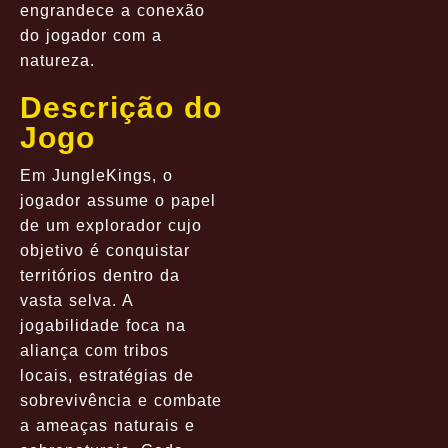
engrandece a conexão
do jogador com a
natureza.
Descrição do
Jogo
Em JungleKings, o
jogador assume o papel
de um explorador cujo
objetivo é conquistar
territórios dentro da
vasta selva. A
jogabilidade foca na
aliança com tribos
locais, estratégias de
sobrevivência e combate
a ameaças naturais e