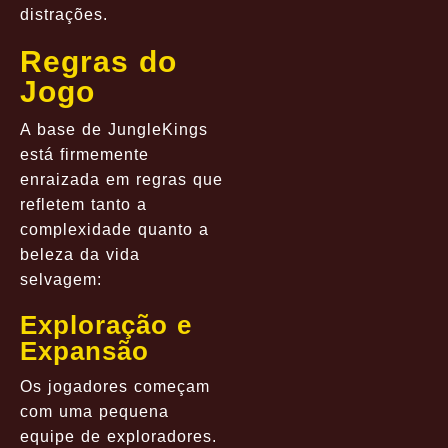
distrações.
Regras do
Jogo
A base de JungleKings
está firmemente
enraizada em regras que
refletem tanto a
complexidade quanto a
beleza da vida
selvagem:
Exploração e
Expansão
Os jogadores começam
com uma pequena
equipe de exploradores.