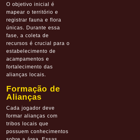
O objetivo inicial é
mapear o território e
registrar fauna e flora
únicas. Durante essa
fase, a coleta de
recursos é crucial para o
estabelecimento de
acampamentos e
fortalecimento das
alianças locais.
Formação de
Alianças
Cada jogador deve
formar alianças com
tribos locais que
possuem conhecimentos
sobre a área. Essas