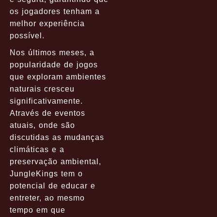
os jogadores tenham a
melhor experiência
possível.
Nos últimos meses, a
popularidade de jogos
que exploram ambientes
naturais cresceu
significativamente.
Através de eventos
atuais, onde são
discutidas as mudanças
climáticas e a
preservação ambiental,
JungleKings tem o
potencial de educar e
entreter, ao mesmo
tempo em que