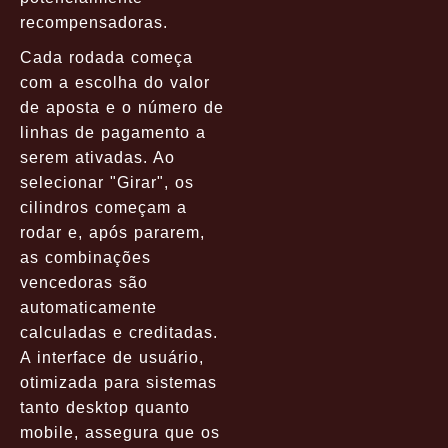
recompensadoras.
Cada rodada começa
com a escolha do valor
de aposta e o número de
linhas de pagamento a
serem ativadas. Ao
selecionar "Girar", os
cilindros começam a
rodar e, após pararem,
as combinações
vencedoras são
automaticamente
calculadas e creditadas.
A interface de usuário,
otimizada para sistemas
tanto desktop quanto
mobile, assegura que os