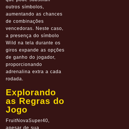
outros símbolos,
aumentando as chances
de combinações
vencedoras. Neste caso,
a presença do símbolo
Wild na tela durante os
giros expande as opções
de ganho do jogador,
proporcionando
adrenalina extra a cada
rodada.
Explorando
as Regras do
Jogo
FruitNovaSuper40,
apesar de sua