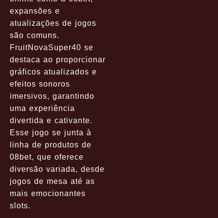
expansões e
atualizações de jogos
são comuns.
FruitNovaSuper40 se
destaca ao proporcionar
gráficos atualizados e
efeitos sonoros
imersivos, garantindo
uma experiência
divertida e cativante.
Esse jogo se junta à
linha de produtos de
08bet, que oferece
diversão variada, desde
jogos de mesa até as
mais emocionantes
slots.