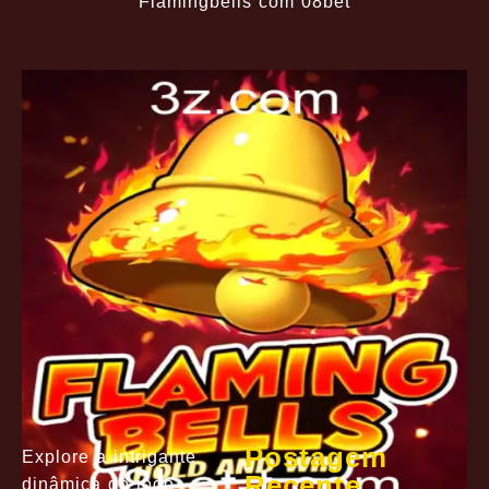
Flamingbells com 08bet
Postagem
Explore a intrigante
Recente
dinâmica do jogo