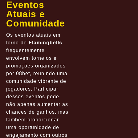
Eventos
Atuais e
Comunidade
Os eventos atuais em
torno de
Flamingbells
frequentemente
envolvem torneios e
promoções organizados
por 08bet, reunindo uma
comunidade vibrante de
jogadores. Participar
desses eventos pode
não apenas aumentar as
chances de ganhos, mas
também proporcionar
uma oportunidade de
engajamento com outros