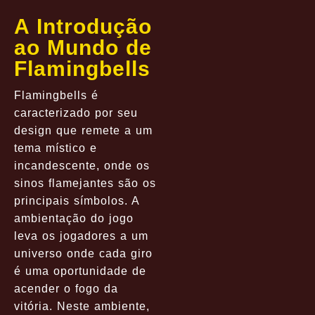
A Introdução
ao Mundo de
Flamingbells
Flamingbells é
caracterizado por seu
design que remete a um
tema místico e
incandescente, onde os
sinos flamejantes são os
principais símbolos. A
ambientação do jogo
leva os jogadores a um
universo onde cada giro
é uma oportunidade de
acender o fogo da
vitória. Neste ambiente,