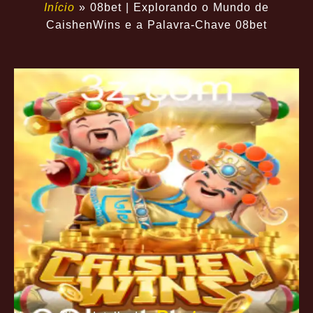
Início
»
08bet | Explorando o Mundo de
CaishenWins e a Palavra-Chave 08bet