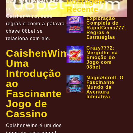
Postagem
Uma análise detalhada
Recente
do jogo de cassino
CaishenWins, suas
Exploração
Completa de
regras e como a palavra-
RapidGems777:
chave 08bet se
Regras e
Estratégias
relaciona com ele.
Crazy7772:
CaishenWins:
Mergulhe na
Emoção do
Uma
Jogo com
08bet
Introdução
MagicScroll: O
ao
Fascinante
Mundo da
Fascinante
Aventura
Interativa
Jogo de
Cassino
CaishenWins é um dos
jogos de caça-níquel