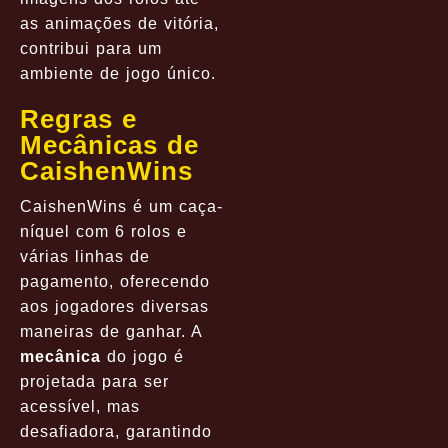
as animações de vitória,
contribui para um
ambiente de jogo único.
Regras e
Mecânicas de
CaishenWins
CaishenWins é um caça-
níquel com 6 rolos e
várias linhas de
pagamento, oferecendo
aos jogadores diversas
maneiras de ganhar. A
mecânica
do jogo é
projetada para ser
acessível, mas
desafiadora, garantindo