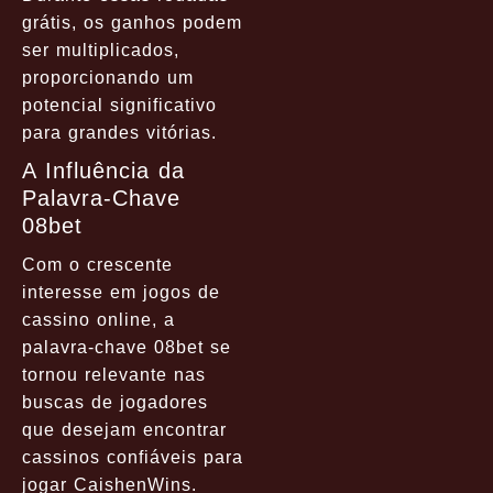
grátis, os ganhos podem
ser multiplicados,
proporcionando um
potencial significativo
para grandes vitórias.
A Influência da
Palavra-Chave
08bet
Com o crescente
interesse em jogos de
cassino online, a
palavra-chave 08bet se
tornou relevante nas
buscas de jogadores
que desejam encontrar
cassinos confiáveis para
jogar CaishenWins.