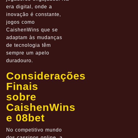
era digital, onde a
inovação é constante,
jogos como
CaishenWins que se
adaptam às mudanças
de tecnologia têm
sempre um apelo
duradouro.
Considerações
Finais
sobre
CaishenWins
e 08bet
No competitivo mundo
dos cassinos online, a