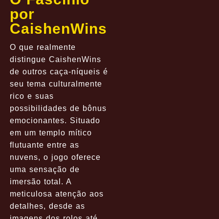
por
CaishenWins
O que realmente
distingue CaishenWins
de outros caça-níqueis é
seu tema culturalmente
rico e suas
possibilidades de bônus
emocionantes. Situado
em um templo mítico
flutuante entre as
nuvens, o jogo oferece
uma sensação de
imersão total. A
meticulosa atenção aos
detalhes, desde as
imagens dos rolos até