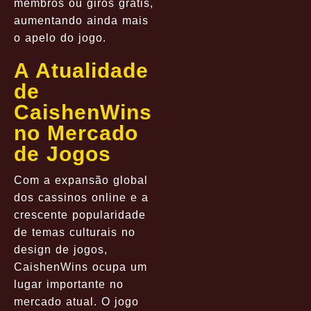
membros ou giros grátis,
aumentando ainda mais
o apelo do jogo.
A Atualidade
de
CaishenWins
no Mercado
de Jogos
Com a expansão global
dos cassinos online e a
crescente popularidade
de temas culturais no
design de jogos,
CaishenWins ocupa um
lugar importante no
mercado atual. O jogo