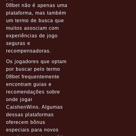
08bet não é apenas uma
plataforma, mas também
um termo de busca que
muitos associam com
experiências de jogo
seguras e
recompensadoras.
Os jogadores que optam
por buscar pelo termo
08bet frequentemente
encontram guias e
recomendações sobre
onde jogar
CaishenWins. Algumas
dessas plataformas
oferecem bônus
especiais para novos