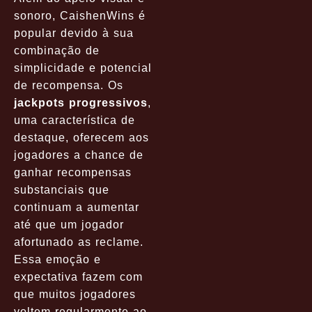
sonoro, CaishenWins é
popular devido à sua
combinação de
simplicidade e potencial
de recompensa. Os
jackpots progressivos
,
uma característica de
destaque, oferecem aos
jogadores a chance de
ganhar recompensas
substanciais que
continuam a aumentar
até que um jogador
afortunado as reclame.
Essa emoção e
expectativa fazem com
que muitos jogadores
voltem regularmente ao