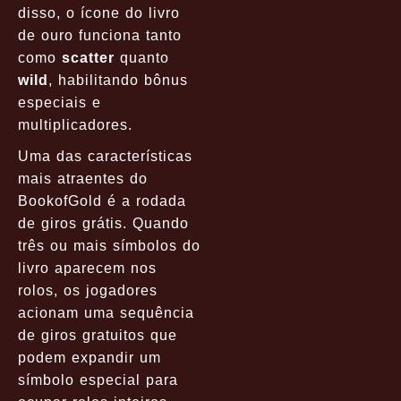
disso, o ícone do livro
de ouro funciona tanto
como
scatter
quanto
wild
, habilitando bônus
especiais e
multiplicadores.
Uma das características
mais atraentes do
BookofGold é a rodada
de giros grátis. Quando
três ou mais símbolos do
livro aparecem nos
rolos, os jogadores
acionam uma sequência
de giros gratuitos que
podem expandir um
símbolo especial para