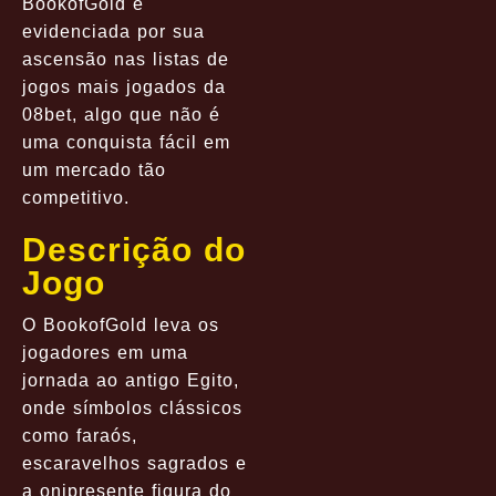
BookofGold é
evidenciada por sua
ascensão nas listas de
jogos mais jogados da
08bet, algo que não é
uma conquista fácil em
um mercado tão
competitivo.
Descrição do
Jogo
O BookofGold leva os
jogadores em uma
jornada ao antigo Egito,
onde símbolos clássicos
como faraós,
escaravelhos sagrados e
a onipresente figura do