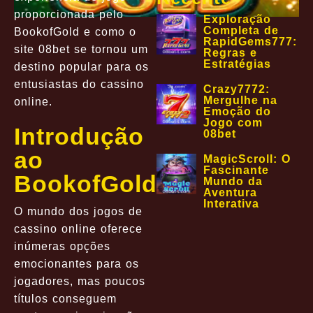
proporcionada pelo
Exploração
Completa de
BookofGold e como o
RapidGems777:
site 08bet se tornou um
Regras e
Estratégias
destino popular para os
entusiastas do cassino
Crazy7772:
Mergulhe na
online.
Emoção do
Jogo com
Introdução
08bet
ao
MagicScroll: O
Fascinante
BookofGold
Mundo da
Aventura
Interativa
O mundo dos jogos de
cassino online oferece
inúmeras opções
emocionantes para os
jogadores, mas poucos
títulos conseguem